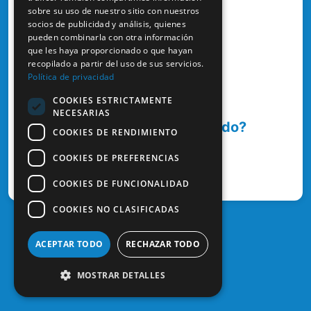
sobre su uso de nuestro sitio con nuestros
socios de publicidad y análisis, quienes
¿Has olvidado tu contraseña?
pueden combinarla con otra información
que les haya proporcionado o que hayan
recopilado a partir del uso de sus servicios.
Entrar
Política de privacidad
COOKIES ESTRICTAMENTE
NECESARIAS
¿Aún no te has registrado?
COOKIES DE RENDIMIENTO
COOKIES DE PREFERENCIAS
¿Cómo registrarse?
COOKIES DE FUNCIONALIDAD
COOKIES NO CLASIFICADAS
ACEPTAR TODO
RECHAZAR TODO
MOSTRAR DETALLES