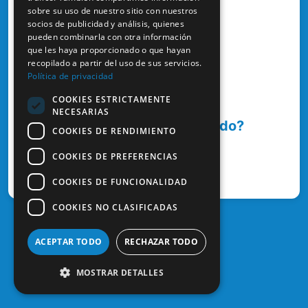
sobre su uso de nuestro sitio con nuestros
socios de publicidad y análisis, quienes
¿Has olvidado tu contraseña?
pueden combinarla con otra información
que les haya proporcionado o que hayan
recopilado a partir del uso de sus servicios.
Entrar
Política de privacidad
COOKIES ESTRICTAMENTE
NECESARIAS
¿Aún no te has registrado?
COOKIES DE RENDIMIENTO
COOKIES DE PREFERENCIAS
¿Cómo registrarse?
COOKIES DE FUNCIONALIDAD
COOKIES NO CLASIFICADAS
ACEPTAR TODO
RECHAZAR TODO
MOSTRAR DETALLES