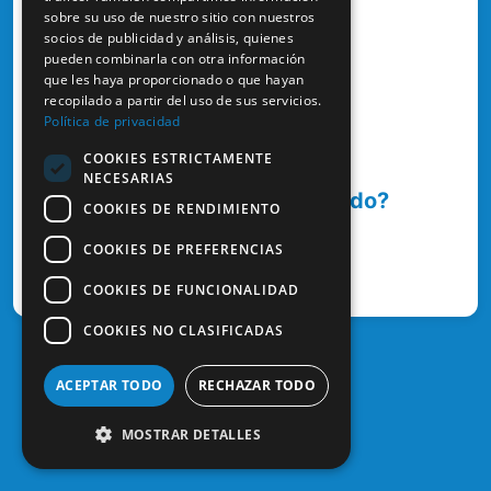
sobre su uso de nuestro sitio con nuestros
socios de publicidad y análisis, quienes
¿Has olvidado tu contraseña?
pueden combinarla con otra información
que les haya proporcionado o que hayan
recopilado a partir del uso de sus servicios.
Entrar
Política de privacidad
COOKIES ESTRICTAMENTE
NECESARIAS
¿Aún no te has registrado?
COOKIES DE RENDIMIENTO
COOKIES DE PREFERENCIAS
¿Cómo registrarse?
COOKIES DE FUNCIONALIDAD
COOKIES NO CLASIFICADAS
ACEPTAR TODO
RECHAZAR TODO
MOSTRAR DETALLES