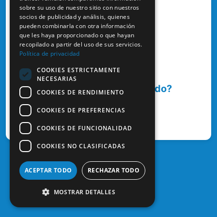
sobre su uso de nuestro sitio con nuestros
socios de publicidad y análisis, quienes
¿Has olvidado tu contraseña?
pueden combinarla con otra información
que les haya proporcionado o que hayan
recopilado a partir del uso de sus servicios.
Entrar
Política de privacidad
COOKIES ESTRICTAMENTE
NECESARIAS
¿Aún no te has registrado?
COOKIES DE RENDIMIENTO
COOKIES DE PREFERENCIAS
¿Cómo registrarse?
COOKIES DE FUNCIONALIDAD
COOKIES NO CLASIFICADAS
ACEPTAR TODO
RECHAZAR TODO
MOSTRAR DETALLES