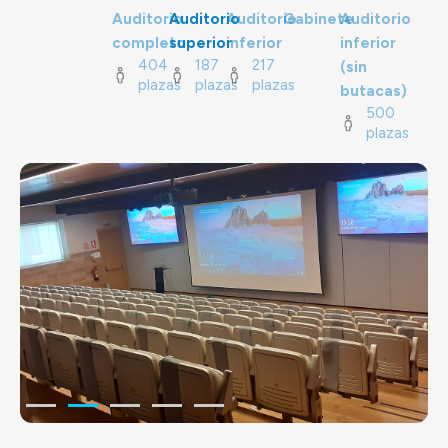
Auditorio
Auditorio
Auditorio
Gabinete
Auditorio
completo
superior
inferior
inferior
404
187
217
(sin
plazas
plazas
plazas
butacas)
500
plazas