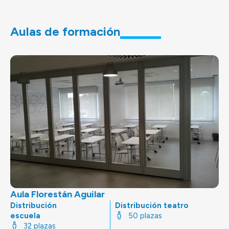
Aulas de formación
Aula Florestán Aguilar
Distribución
Distribución teatro
escuela
50 plazas
32 plazas