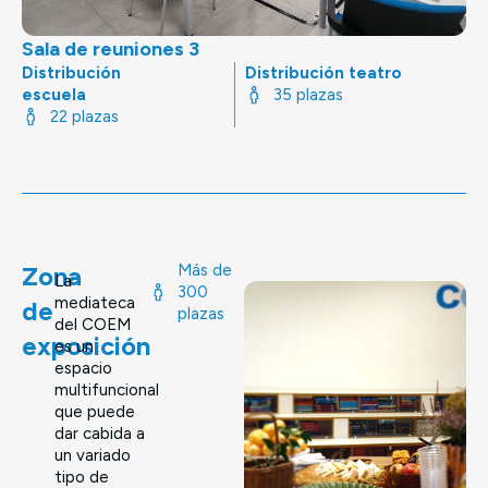
Sala de reuniones 3
Distribución
Distribución teatro
escuela
35 plazas
22 plazas
Zona
Más de
La
300
mediateca
de
plazas
del COEM
exposición
es un
espacio
multifuncional
que puede
dar cabida a
un variado
tipo de