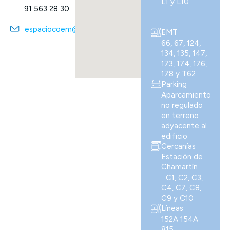
L1 y L10
91 563 28 30
espaciocoem@coem.org.es
EMT
66, 67, 124,
134, 135, 147,
173, 174, 176,
178 y T62
Parking
Aparcamiento
no regulado
en terreno
adyacente al
edificio
Cercanías
Estación de
Chamartín
C1, C2, C3,
C4, C7, C8,
C9 y C10
Líneas
152A 154A
815