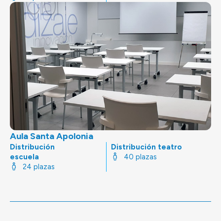
Aula Santa Apolonia
Distribución
Distribución teatro
escuela
40 plazas
24 plazas