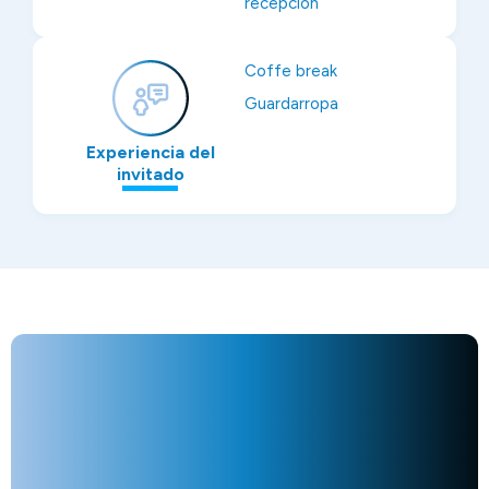
recepción
Coffe break
Guardarropa
Experiencia del
invitado