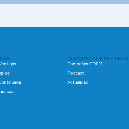
RESA
COMUNICACIÓN Y RECU
 Ventajas
Campañas COEM
mpleo
Podcast
Continuada
Actualidad
nuncios