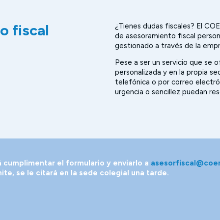
 fiscal
¿Tienes dudas fiscales? El COE
de asesoramiento fiscal persona
gestionado a través de la emp
Pese a ser un servicio que se 
personalizada y en la propia se
telefónica o por correo electró
urgencia o sencillez puedan res
 cumplimentar el formulario y enviarlo a
asesorfiscal@coe
te, se le citará en la sede colegial una tarde.