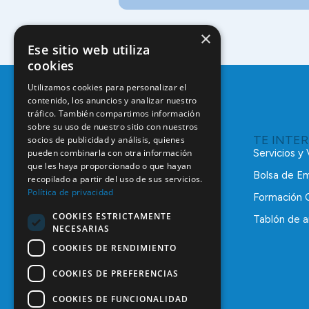
×
Ese sitio web utiliza
cookies
Utilizamos cookies para personalizar el
contenido, los anuncios y analizar nuestro
tráfico. También compartimos información
sobre su uso de nuestro sitio con nuestros
TE INTE
socios de publicidad y análisis, quienes
pueden combinarla con otra información
Servicios y
que les haya proporcionado o que hayan
Bolsa de E
recopilado a partir del uso de sus servicios.
Política de privacidad
Formación 
COOKIES ESTRICTAMENTE
Tablón de a
NECESARIAS
C/ Mauricio Legendre, 38
28046 Madrid
COOKIES DE RENDIMIENTO
91 561 29 05
COOKIES DE PREFERENCIAS
informacion@coem.org.es
COOKIES DE FUNCIONALIDAD