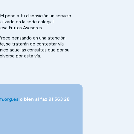
M pone a tu disposición un servicio
lizado en la sede colegial
resa Frutos Asesores.
ofrece pensando en una atención
de, se tratarán de contestar vía
nico aquellas consultas que por su
olverse por esta vía.
m.org.es
o bien al fax 91 563 28