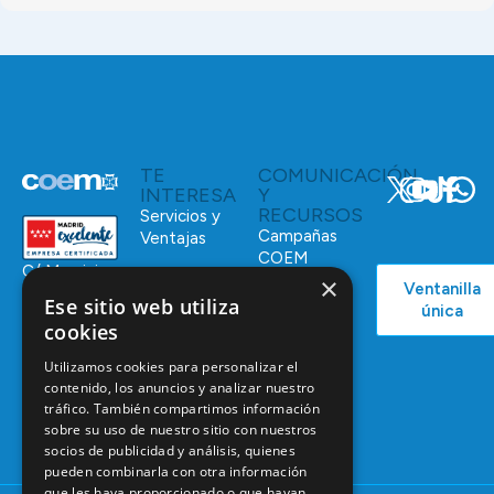
TE
COMUNICACIÓN
INTERESA
Y
RECURSOS
Servicios y
Campañas
Ventajas
COEM
C/ Mauricio
Bolsa de
×
Ventanilla
Podcast
Legendre,
Empleo
Ese sitio web utiliza
única
38
Actualidad
cookies
Formación
28046
Continuada
Madrid
Utilizamos cookies para personalizar el
Tablón de
contenido, los anuncios y analizar nuestro
91 561 29 05
tráfico. También compartimos información
anuncios
sobre su uso de nuestro sitio con nuestros
informacion@coem.org.es
socios de publicidad y análisis, quienes
pueden combinarla con otra información
que les haya proporcionado o que hayan