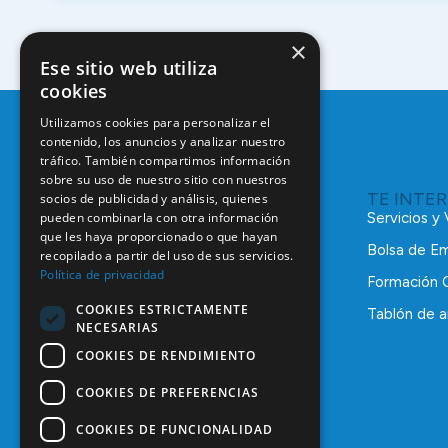
×
Ese sitio web utiliza
cookies
Utilizamos cookies para personalizar el
contenido, los anuncios y analizar nuestro
tráfico. También compartimos información
sobre su uso de nuestro sitio con nuestros
TE INTE
socios de publicidad y análisis, quienes
pueden combinarla con otra información
Servicios y
que les haya proporcionado o que hayan
Bolsa de E
recopilado a partir del uso de sus servicios.
Política de privacidad
Formación 
COOKIES ESTRICTAMENTE
Tablón de a
NECESARIAS
C/ Mauricio Legendre, 38
28046 Madrid
COOKIES DE RENDIMIENTO
91 561 29 05
COOKIES DE PREFERENCIAS
informacion@coem.org.es
COOKIES DE FUNCIONALIDAD