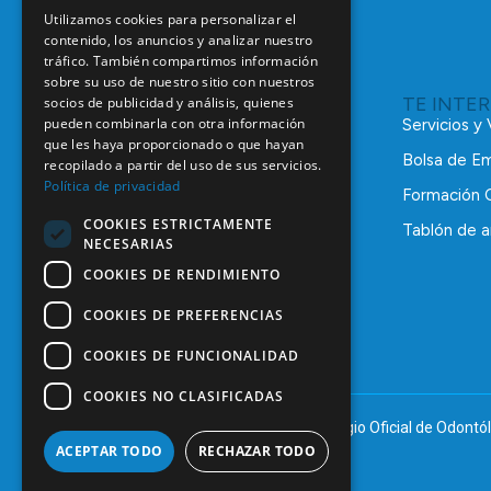
Utilizamos cookies para personalizar el
contenido, los anuncios y analizar nuestro
tráfico. También compartimos información
sobre su uso de nuestro sitio con nuestros
TE INTE
socios de publicidad y análisis, quienes
pueden combinarla con otra información
Servicios y
que les haya proporcionado o que hayan
Bolsa de E
recopilado a partir del uso de sus servicios.
Política de privacidad
Formación 
COOKIES ESTRICTAMENTE
Tablón de a
NECESARIAS
C/ Mauricio Legendre, 38
28046 Madrid
COOKIES DE RENDIMIENTO
91 561 29 05
COOKIES DE PREFERENCIAS
informacion@coem.org.es
COOKIES DE FUNCIONALIDAD
COOKIES NO CLASIFICADAS
© 2025 – COEM – Colegio Oficial de Odontól
ACEPTAR TODO
RECHAZAR TODO