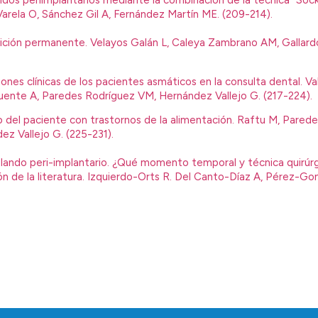
tejidos periimplantarios mediante la combinación de la técnica “Socke
rela O, Sánchez Gil A, Fernández Martín ME. (209-214).
ntición permanente. Velayos Galán L, Caleya Zambrano AM, Gallar
iones clínicas de los pacientes asmáticos en la consulta dental. V
uente A, Paredes Rodríguez VM, Hernández Vallejo G. (217-224).
o del paciente con trastornos de la alimentación. Raftu M, Pared
z Vallejo G. (225-231).
 blando peri-implantario. ¿Qué momento temporal y técnica quirú
n de la literatura. Izquierdo-Orts R. Del Canto-Díaz A, Pérez-Gon