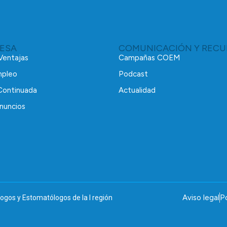
RESA
COMUNICACIÓN Y RECU
 Ventajas
Campañas COEM
mpleo
Podcast
Continuada
Actualidad
nuncios
Aviso legal
Po
ogos y Estomatólogos de la I región