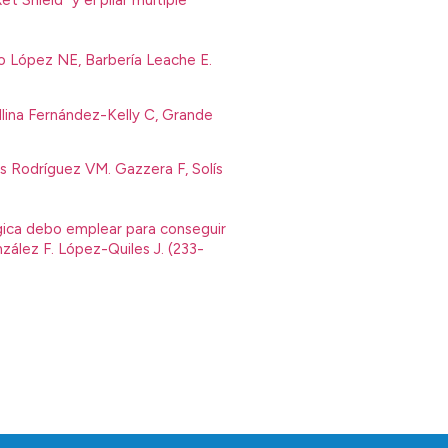
t Shield” y el pilar múltiple
do López NE, Barbería Leache E.
allina Fernández-Kelly C, Grande
es Rodríguez VM. Gazzera F, Solís
rgica debo emplear para conseguir
zález F. López-Quiles J. (233-