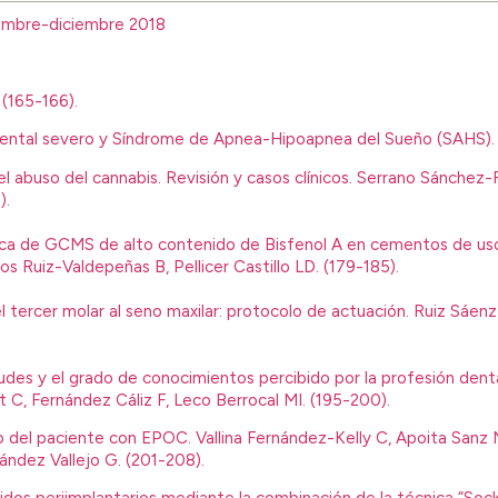
embre-diciembre 2018
 (165-166).
e dental severo y Síndrome de Apnea-Hipoapnea del Sueño (SAHS). A
del abuso del cannabis. Revisión y casos clínicos. Serrano Sánche
).
cnica de GCMS de alto contenido de Bisfenol A en cementos de us
os Ruiz-Valdepeñas B, Pellicer Castillo LD. (179-185).
l tercer molar al seno maxilar: protocolo de actuación. Ruiz Sáen
ietudes y el grado de conocimientos percibido por la profesión den
 C, Fernández Cáliz F, Leco Berrocal MI. (195-200).
co del paciente con EPOC. Vallina Fernández-Kelly C, Apoita San
ndez Vallejo G. (201-208).