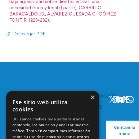
baja agresividad sobre dientes vitales: una
necesidad ética y legal (I parte). CARRILLO
BARACALDO JS., ÁLVAREZ QUESADA C., GÓMEZ
FONT R. (223-232).
Descargar PDF
×
TE
COMUNICACIÓN
INTERESA
Y
Ese sitio web utiliza
RECURSOS
Servicios y
cookies
Campañas
Ventajas
COEM
Utilizamos cookies para personalizar el
C/ Mauricio
Bolsa de
contenido, los anuncios y analizar nuestro
Ventanilla
Podcast
Legendre,
Empleo
tráfico. También compartimos información
única
38
sobre su uso de nuestro sitio con nuestros
Actualidad