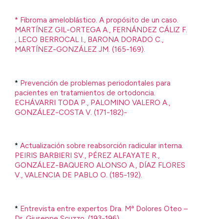
*
Fibroma ameloblástico. A propósito de un caso.
MARTÍNEZ GIL-ORTEGA A., FERNÁNDEZ CÁLIZ F.
, LECO BERROCAL I., BARONA DORADO C.,
MARTÍNEZ-GONZÁLEZ JM. (165-169).
*
Prevención de problemas periodontales para
pacientes en tratamientos de ortodoncia.
ECHÁVARRI TODA P., PALOMINO VALERO A.,
GONZÁLEZ-COSTA V. (171-182)-
*
Actualización sobre reabsorción radicular interna.
PEIRIS BARBIERI SV., PÉREZ ALFAYATE R.,
GONZÁLEZ-BAQUERO ALONSO A., DÍAZ FLORES
V., VALENCIA DE PABLO O. (185-192).
*
Entrevista entre expertos Dra. Mª Dolores Oteo –
Dr. Giuseppe Scuzzo. (193-196).