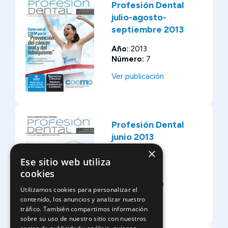
Profesión Dental
julio-agosto-
septiembre 2013
Año:
2013
Número:
7
Ver publicación
Profesión Dental
junio 2013
×
Año:
2013
Ese sitio web utiliza
Número:
6
cookies
Ver publicación
Utilizamos cookies para personalizar el
contenido, los anuncios y analizar nuestro
tráfico. También compartimos información
sobre su uso de nuestro sitio con nuestros