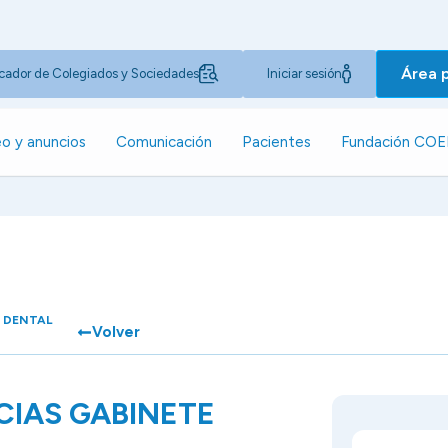
Área 
cador de Colegiados y Sociedades
Iniciar sesión
o y anuncios
Comunicación
Pacientes
Fundación CO
E DENTAL
Volver
CIAS GABINETE