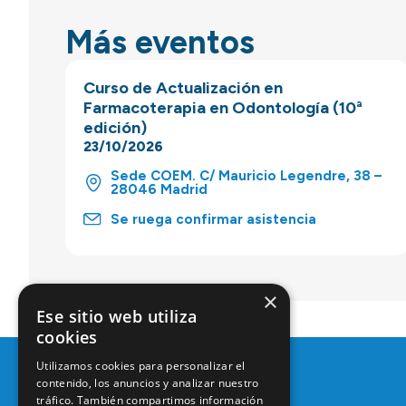
Más eventos
Curso de Actualización en
Farmacoterapia en Odontología (10ª
edición)
23/10/2026
Sede COEM. C/ Mauricio Legendre, 38 –
28046 Madrid
Se ruega confirmar asistencia
×
Ese sitio web utiliza
cookies
Utilizamos cookies para personalizar el
contenido, los anuncios y analizar nuestro
tráfico. También compartimos información