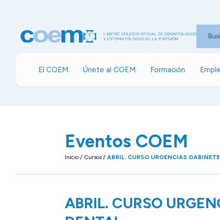
Bus
El COEM
Únete al COEM
Formación
Emple
Eventos COEM
Inicio
/
Cursos
/
ABRIL. CURSO URGENCIAS GABINET
ABRIL. CURSO URGEN