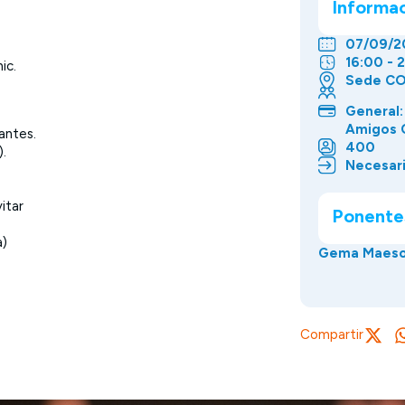
Informa
07/09/2
16:00 - 
ic.
Sede CO
General:
Amigos 
antes.
400
).
Necesari
itar
Ponente
a)
Gema Maeso
Compartir