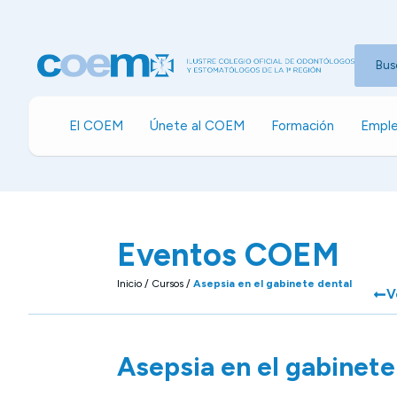
Bus
El COEM
Únete al COEM
Formación
Emple
Eventos COEM
Inicio
/
Cursos
/
Asepsia en el gabinete dental
V
Asepsia en el gabinete