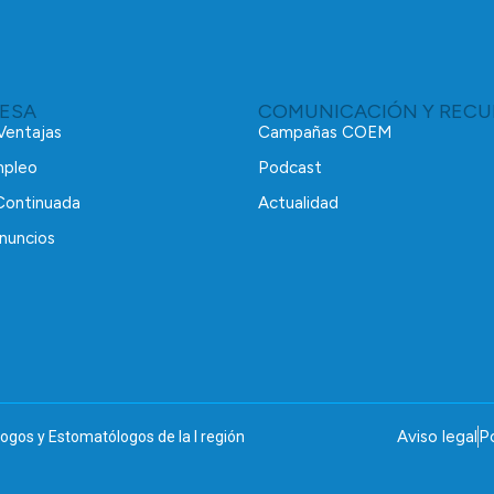
RESA
COMUNICACIÓN Y RECU
 Ventajas
Campañas COEM
mpleo
Podcast
Continuada
Actualidad
nuncios
Aviso legal
Po
ogos y Estomatólogos de la I región