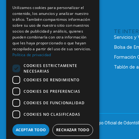
Utilizamos cookies para personalizar el
contenido, los anuncios y analizar nuestro
tráfico. También compartimos información
sobre su uso de nuestro sitio con nuestros
TE INTE
socios de publicidad y análisis, quienes
pueden combinarla con otra información
Servicios y
que les haya proporcionado o que hayan
Bolsa de E
recopilado a partir del uso de sus servicios.
Política de privacidad
Formación 
COOKIES ESTRICTAMENTE
Tablón de a
NECESARIAS
C/ Mauricio Legendre, 38
28046 Madrid
COOKIES DE RENDIMIENTO
91 561 29 05
COOKIES DE PREFERENCIAS
informacion@coem.org.es
COOKIES DE FUNCIONALIDAD
COOKIES NO CLASIFICADAS
© 2025 – COEM – Colegio Oficial de Odontól
ACEPTAR TODO
RECHAZAR TODO