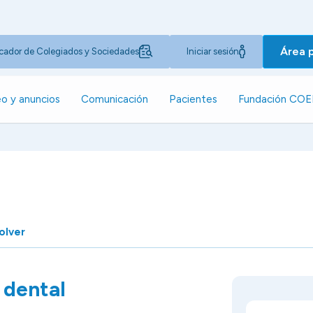
Área 
cador de Colegiados y Sociedades
Iniciar sesión
o y anuncios
Comunicación
Pacientes
Fundación CO
olver
 dental