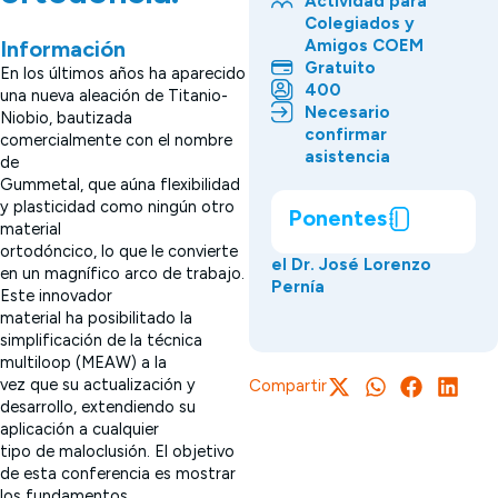
Actividad para
Colegiados y
Amigos COEM
Información
Gratuito
En los últimos años ha aparecido
400
una nueva aleación de Titanio-
Necesario
Niobio, bautizada
confirmar
comercialmente con el nombre
asistencia
de
Gummetal, que aúna flexibilidad
y plasticidad como ningún otro
Ponentes
material
ortodóncico, lo que le convierte
el Dr. José Lorenzo
en un magnífico arco de trabajo.
Pernía
Este innovador
material ha posibilitado la
simplificación de la técnica
multiloop (MEAW) a la
vez que su actualización y
Compartir
desarrollo, extendiendo su
aplicación a cualquier
tipo de maloclusión. El objetivo
de esta conferencia es mostrar
los fundamentos