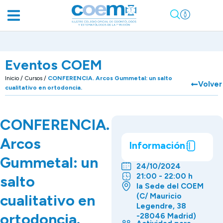
Eventos COEM
Inicio
/
Cursos
/
CONFERENCIA. Arcos Gummetal: un salto
Volver
cualitativo en ortodoncia.
CONFERENCIA.
Arcos
Información
Gummetal: un
24/10/2024
21:00 - 22:00 h
salto
la Sede del COEM
cualitativo en
(C/ Mauricio
Legendre, 38
ortodoncia.
-28046 Madrid)