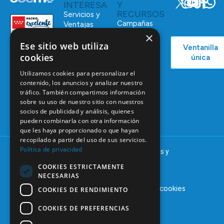
INTERESA
Y
RECURSOS
Servicios y
Campañas
Ventajas
COEM
×
C/ Mauricio
Bolsa de
Ese sitio web utiliza
Ventanilla
Podcast
Legendre,
Empleo
cookies
única
38
Actualidad
Formación
28046
Utilizamos cookies para personalizar el
Continuada
Madrid
contenido, los anuncios y analizar nuestro
Tablón de
tráfico. También compartimos información
91 561 29 05
sobre su uso de nuestro sitio con nuestros
anuncios
socios de publicidad y análisis, quienes
informacion@coem.org.es
pueden combinarla con otra información
que les haya proporcionado o que hayan
recopilado a partir del uso de sus servicios.
Política de privacidad
© 2025 – COEM – Colegio Oficial de Odontólogos y
Estomatólogos de la I región
COOKIES ESTRICTAMENTE
NECESARIAS
Aviso legal
Política de privacidad
Política de cookies
COOKIES DE RENDIMIENTO
COOKIES DE PREFERENCIAS