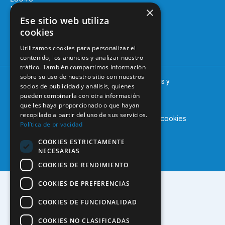
Continuada
Madrid
×
Ese sitio web utiliza
Tablón de
91 561 29 05
cookies
anuncios
informacion@coem.org.es
Utilizamos cookies para personalizar el
contenido, los anuncios y analizar nuestro
tráfico. También compartimos información
sobre su uso de nuestro sitio con nuestros
© 2025 – COEM – Colegio Oficial de Odontólogos y
socios de publicidad y análisis, quienes
Estomatólogos de la I región
pueden combinarla con otra información
que les haya proporcionado o que hayan
recopilado a partir del uso de sus servicios.
Aviso legal
Política de privacidad
Política de cookies
Política de privacidad
COOKIES ESTRICTAMENTE
NECESARIAS
COOKIES DE RENDIMIENTO
COOKIES DE PREFERENCIAS
COOKIES DE FUNCIONALIDAD
COOKIES NO CLASIFICADAS