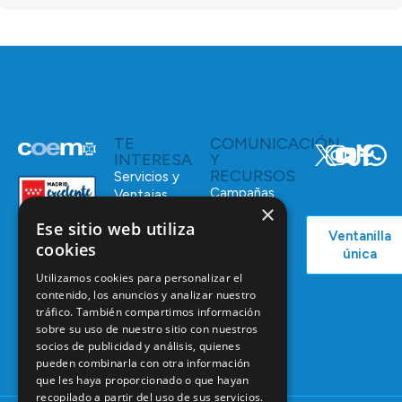
TE
COMUNICACIÓN
INTERESA
Y
RECURSOS
Servicios y
Campañas
Ventajas
×
COEM
C/ Mauricio
Bolsa de
Ese sitio web utiliza
Ventanilla
Podcast
Legendre,
Empleo
cookies
única
38
Actualidad
Formación
28046
Utilizamos cookies para personalizar el
Continuada
Madrid
contenido, los anuncios y analizar nuestro
tráfico. También compartimos información
Tablón de
91 561 29 05
sobre su uso de nuestro sitio con nuestros
anuncios
socios de publicidad y análisis, quienes
informacion@coem.org.es
pueden combinarla con otra información
que les haya proporcionado o que hayan
recopilado a partir del uso de sus servicios.