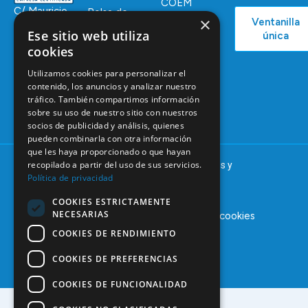
COEM
C/ Mauricio
Bolsa de
×
Ventanilla
Podcast
Legendre,
Empleo
Ese sitio web utiliza
única
38
Actualidad
Formación
cookies
28046
Continuada
Madrid
Utilizamos cookies para personalizar el
Tablón de
contenido, los anuncios y analizar nuestro
91 561 29 05
anuncios
tráfico. También compartimos información
sobre su uso de nuestro sitio con nuestros
informacion@coem.org.es
socios de publicidad y análisis, quienes
pueden combinarla con otra información
que les haya proporcionado o que hayan
recopilado a partir del uso de sus servicios.
© 2025 – COEM – Colegio Oficial de Odontólogos y
Política de privacidad
Estomatólogos de la I región
COOKIES ESTRICTAMENTE
NECESARIAS
Aviso legal
Política de privacidad
Política de cookies
COOKIES DE RENDIMIENTO
COOKIES DE PREFERENCIAS
COOKIES DE FUNCIONALIDAD