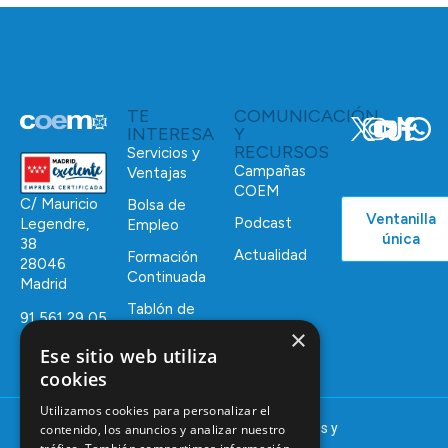
TE
COMUNICACIÓN
INTERESA
Y
RECURSOS
Servicios y
Campañas
Ventajas
COEM
C/ Mauricio
Bolsa de
Ventanilla
Podcast
Legendre,
Empleo
única
38
Actualidad
Formación
28046
Continuada
Madrid
Tablón de
91 561 29 05
anuncios
×
informacion@coem.org.es
Ese sitio web utiliza
cookies
Utilizamos cookies para personalizar el
© 2025 – COEM – Colegio Oficial de Odontólogos y
contenido, los anuncios y analizar nuestro
Estomatólogos de la I región