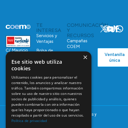
TE
COMUNICACIÓN
INTERESA
Y
RECURSOS
Servicios y
Campañas
Ventajas
COEM
C/ Mauricio
Bolsa de
Ventanilla
×
Podcast
Legendre,
Empleo
única
Ese sitio web utiliza
38
Actualidad
Formación
28046
cookies
Continuada
Madrid
Utilizamos cookies para personalizar el
Tablón de
91 561 29 05
contenido, los anuncios y analizar nuestro
anuncios
tráfico. También compartimos información
informacion@coem.org.es
sobre su uso de nuestro sitio con nuestros
socios de publicidad y análisis, quienes
pueden combinarla con otra información
que les haya proporcionado o que hayan
© 2025 – COEM – Colegio Oficial de Odontólogos y
recopilado a partir del uso de sus servicios.
Estomatólogos de la I región
Política de privacidad