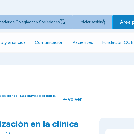
Área 
cador de Colegiados y Sociedades
Iniciar sesión
o y anuncios
Comunicación
Pacientes
Fundación CO
nica dental. Las claves del éxito.
Volver
zación en la clínica