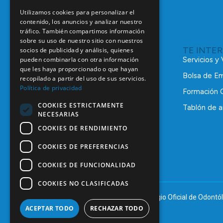
Utilizamos cookies para personalizar el
contenido, los anuncios y analizar nuestro
tráfico. También compartimos información
sobre su uso de nuestro sitio con nuestros
TE INTE
socios de publicidad y análisis, quienes
pueden combinarla con otra información
Servicios y
que les haya proporcionado o que hayan
Bolsa de E
recopilado a partir del uso de sus servicios.
Política de privacidad
Formación 
COOKIES ESTRICTAMENTE
Tablón de a
NECESARIAS
C/ Mauricio Legendre, 38
28046 Madrid
COOKIES DE RENDIMIENTO
91 561 29 05
COOKIES DE PREFERENCIAS
informacion@coem.org.es
COOKIES DE FUNCIONALIDAD
COOKIES NO CLASIFICADAS
© 2025 – COEM – Colegio Oficial de Odontól
ACEPTAR TODO
RECHAZAR TODO