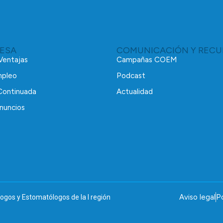
RESA
COMUNICACIÓN Y RECU
 Ventajas
Campañas COEM
mpleo
Podcast
Continuada
Actualidad
nuncios
Aviso legal
Po
ogos y Estomatólogos de la I región