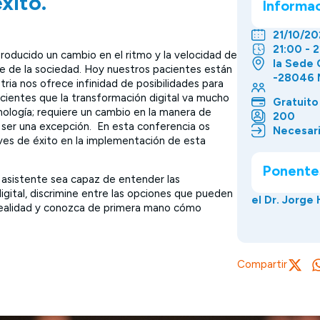
xito.
Informa
21/10/20
21:00 - 
producido un cambio en el ritmo y la velocidad de
la Sede 
te de la sociedad. Hoy nuestros pacientes están
-28046 
tria nos ofrece infinidad de posibilidades para
scientes que la transformación digital va mucho
Gratuito
nología; requiere un cambio en la manera de
200
ía ser una excepción. En esta conferencia os
Necesari
ves de éxito en la implementación de esta
Ponente
o asistente sea capaz de entender las
igital, discrimine entre las opciones que pueden
el Dr. Jorge
u realidad y conozca de primera mano cómo
Compartir