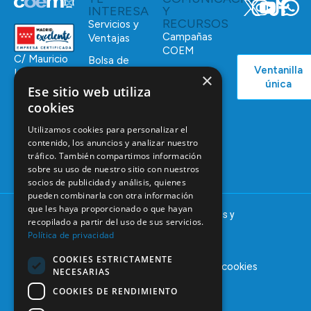
INTERESA
Y
RECURSOS
Servicios y
Campañas
Ventajas
COEM
C/ Mauricio
Bolsa de
Ventanilla
Podcast
Legendre,
Empleo
×
única
38
Ese sitio web utiliza
Actualidad
Formación
28046
cookies
Continuada
Madrid
Utilizamos cookies para personalizar el
Tablón de
91 561 29 05
contenido, los anuncios y analizar nuestro
anuncios
tráfico. También compartimos información
informacion@coem.org.es
sobre su uso de nuestro sitio con nuestros
socios de publicidad y análisis, quienes
pueden combinarla con otra información
que les haya proporcionado o que hayan
© 2025 – COEM – Colegio Oficial de Odontólogos y
recopilado a partir del uso de sus servicios.
Estomatólogos de la I región
Política de privacidad
COOKIES ESTRICTAMENTE
Aviso legal
Política de privacidad
Política de cookies
NECESARIAS
COOKIES DE RENDIMIENTO