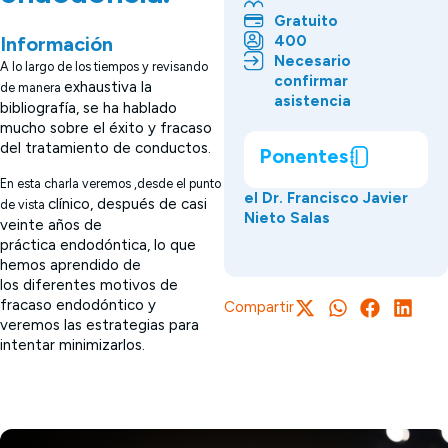
Gratuito
400
Información
Necesario
A lo largo de los tiempos y revisando
confirmar
exhaustiva la
de manera
asistencia
bibliografía, se ha hablado
mucho sobre
el éxito y fracaso
del tratamiento de conductos.
Ponentes
En esta charla veremos ,desde el punto
el Dr. Francisco Javier
clínico, después de casi
de vista
Nieto Salas
veinte años de
práctica
endodóntica, lo que
hemos aprendido de
los
diferentes motivos de
fracaso endodóntico y
Compartir
veremos
las estrategias para
intentar minimizarlos.