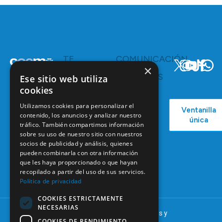
TE
COMUNICACIÓN
INTERESA
Y
×
RECURSOS
Servicios y
Ese sitio web utiliza
Campañas
Ventajas
cookies
COEM
C/ Mauricio
Bolsa de
Utilizamos cookies para personalizar el
Ventanilla
Podcast
Legendre,
Empleo
contenido, los anuncios y analizar nuestro
única
38
tráfico. También compartimos información
Actualidad
Formación
28046
sobre su uso de nuestro sitio con nuestros
Continuada
Madrid
socios de publicidad y análisis, quienes
pueden combinarla con otra información
Tablón de
91 561 29 05
que les haya proporcionado o que hayan
anuncios
recopilado a partir del uso de sus servicios.
informacion@coem.org.es
Política de privacidad
COOKIES ESTRICTAMENTE
NECESARIAS
© 2025 – COEM – Colegio Oficial de Odontólogos y
COOKIES DE RENDIMIENTO