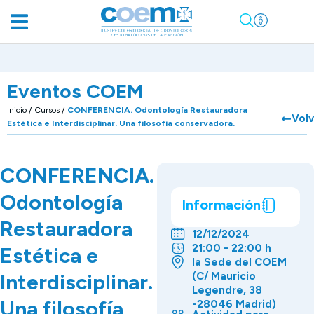
Eventos COEM
Inicio
/
Cursos
/
CONFERENCIA. Odontología Restauradora
Vol
Estética e Interdisciplinar. Una filosofía conservadora.
CONFERENCIA.
Odontología
Información
Restauradora
12/12/2024
21:00 - 22:00 h
Estética e
la Sede del COEM
Interdisciplinar.
(C/ Mauricio
Legendre, 38
Una filosofía
-28046 Madrid)