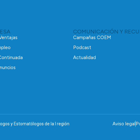
RESA
COMUNICACIÓN Y RECU
 Ventajas
Campañas COEM
mpleo
Podcast
Continuada
Actualidad
nuncios
Aviso legal
Po
ogos y Estomatólogos de la I región