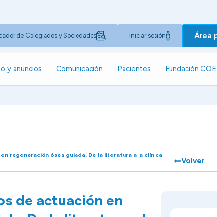
Área 
cador de Colegiados y Sociedades
Iniciar sesión
o y anuncios
Comunicación
Pacientes
Fundación CO
n regeneración ósea guiada. De la literatura a la clínica
Volver
os de actuación en