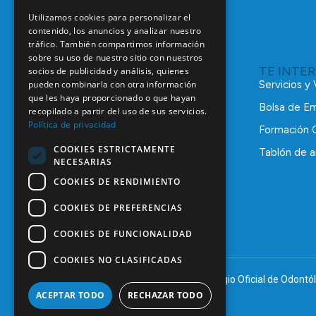
Utilizamos cookies para personalizar el
contenido, los anuncios y analizar nuestro
tráfico. También compartimos información
sobre su uso de nuestro sitio con nuestros
TE INTE
socios de publicidad y análisis, quienes
pueden combinarla con otra información
Servicios y
que les haya proporcionado o que hayan
Bolsa de E
recopilado a partir del uso de sus servicios.
Política de privacidad
Formación 
COOKIES ESTRICTAMENTE
Tablón de a
NECESARIAS
C/ Mauricio Legendre, 38
28046 Madrid
COOKIES DE RENDIMIENTO
91 561 29 05
COOKIES DE PREFERENCIAS
informacion@coem.org.es
COOKIES DE FUNCIONALIDAD
COOKIES NO CLASIFICADAS
© 2025 – COEM – Colegio Oficial de Odontól
ACEPTAR TODO
RECHAZAR TODO