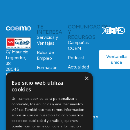
TE
COMUNICACIÓN
INTERESA
Y
RECURSOS
Servicios y
Campañas
Ventajas
COEM
C/ Mauricio
Bolsa de
Ventanilla
Podcast
Legendre,
Empleo
única
38
Actualidad
Formación
28046
Continuada
Madrid
×
Ese sitio web utiliza
Tablón de
91 561 29 05
anuncios
cookies
informacion@coem.org.es
Utilizamos cookies para personalizar el
contenido, los anuncios y analizar nuestro
tráfico. También compartimos información
sobre su uso de nuestro sitio con nuestros
© 2025 – COEM – Colegio Oficial de Odontólogos y
socios de publicidad y análisis, quienes
Estomatólogos de la I región
pueden combinarla con otra información