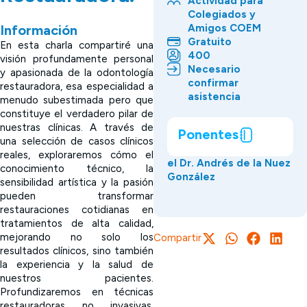
Actividad para
Colegiados y
Amigos COEM
Información
Gratuito
En esta charla compartiré una
400
visión profundamente personal
Necesario
y apasionada de la odontología
confirmar
restauradora, esa especialidad a
asistencia
menudo subestimada pero que
constituye el verdadero pilar de
nuestras clínicas. A través de
Ponentes
una selección de casos clínicos
reales, exploraremos cómo el
el Dr. Andrés de la Nuez
conocimiento técnico, la
González
sensibilidad artística y la pasión
pueden transformar
restauraciones cotidianas en
tratamientos de alta calidad,
mejorando no solo los
Compartir
resultados clínicos, sino también
la experiencia y la salud de
nuestros pacientes.
Profundizaremos en técnicas
restauradoras no invasivas,