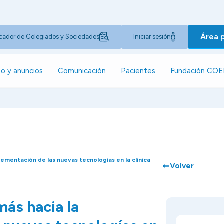
Área 
cador de Colegiados y Sociedades
Iniciar sesión
o y anuncios
Comunicación
Pacientes
Fundación CO
ementación de las nuevas tecnologías en la clínica
Volver
ás hacia la