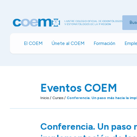
Bus
El COEM
Únete al COEM
Formación
Emple
Eventos COEM
Inicio
/
Cursos
/
Conferencia. Un paso más hacia la impl
Conferencia. Un paso m