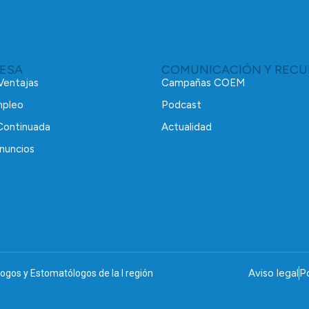
RESA
COMUNICACIÓN Y RECU
 Ventajas
Campañas COEM
mpleo
Podcast
Continuada
Actualidad
nuncios
Aviso legal
Po
ogos y Estomatólogos de la I región