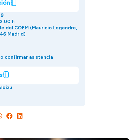
ción
19
22:00 h
de del COEM (Mauricio Legendre,
46 Madrid)
o confirmar asistencia
s
Albizu