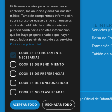
Utilizamos cookies para personalizar el
contenido, los anuncios y analizar nuestro
tráfico. También compartimos información
sobre su uso de nuestro sitio con nuestros
TE INTE
socios de publicidad y análisis, quienes
pueden combinarla con otra información
Servicios y
que les haya proporcionado o que hayan
Bolsa de E
recopilado a partir del uso de sus servicios.
Política de privacidad
Formación 
COOKIES ESTRICTAMENTE
Tablón de a
NECESARIAS
C/ Mauricio Legendre, 38
28046 Madrid
COOKIES DE RENDIMIENTO
91 561 29 05
COOKIES DE PREFERENCIAS
informacion@coem.org.es
COOKIES DE FUNCIONALIDAD
COOKIES NO CLASIFICADAS
© 2025 – COEM – Colegio Oficial de Odontól
ACEPTAR TODO
RECHAZAR TODO