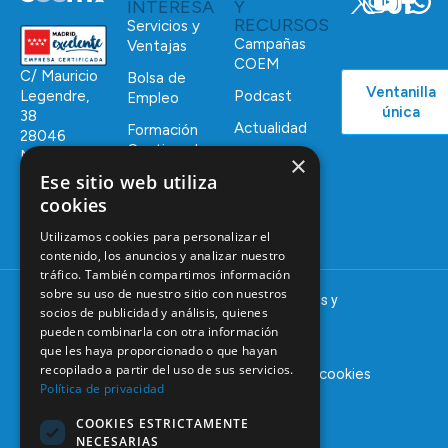
INTERESA
Y
RECURSOS
Servicios y
Campañas
Ventajas
COEM
C/ Mauricio
Bolsa de
Ventanilla
Podcast
Legendre,
Empleo
única
38
Actualidad
Formación
28046
Continuada
Madrid
×
Ese sitio web utiliza
Tablón de
91 561 29 05
anuncios
cookies
informacion@coem.org.es
Utilizamos cookies para personalizar el
contenido, los anuncios y analizar nuestro
tráfico. También compartimos información
sobre su uso de nuestro sitio con nuestros
© 2025 – COEM – Colegio Oficial de Odontólogos y
socios de publicidad y análisis, quienes
Estomatólogos de la I región
pueden combinarla con otra información
que les haya proporcionado o que hayan
recopilado a partir del uso de sus servicios.
Aviso legal
Política de privacidad
Política de cookies
Política de privacidad
COOKIES ESTRICTAMENTE
NECESARIAS