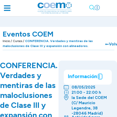
Eventos COEM
Inicio
/
Cursos
/
CONFERENCIA. Verdades y mentiras de las
Vol
maloclusiones de Clase III y expansión con alineadores.
CONFERENCIA.
Verdades y
Información
mentiras de las
08/05/2025
21:00 - 22:00 h
maloclusiones
la Sede del COEM
de Clase III y
(C/ Mauricio
Legendre, 38
expansión con
-28046 Madrid)