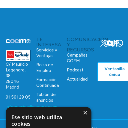
TE
COMUNICACIÓN
INTERESA
Y
RECURSOS
Servicios y
Campañas
Ventajas
COEM
C/ Mauricio
Bolsa de
Ventanilla
Podcast
Legendre,
Empleo
única
38
Actualidad
Formación
28046
Continuada
Madrid
Tablón de
91 561 29 05
anuncios
informacion@coem.org.es
×
Ese sitio web utiliza
cookies