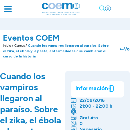
Eventos COEM
Inicio
/
Cursos
/
Cuando los vampiros llegaron al paraíso. Sobre
Vo
el zika, el ébola y la peste, enfermedades que cambiaron el
curso de la historia
Cuando los
vampiros
Información
llegaron al
22/09/2016
21:00 - 22:00 h
paraíso. Sobre
el zika, el ébola
Gratuito
0
Necesario