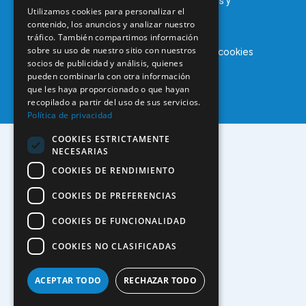
© 2025 – COEM – Colegio Oficial de Odontólogos y
Utilizamos cookies para personalizar el
Estomatólogos de la I región
contenido, los anuncios y analizar nuestro
tráfico. También compartimos información
sobre su uso de nuestro sitio con nuestros
Aviso legal
Política de privacidad
Política de cookies
socios de publicidad y análisis, quienes
pueden combinarla con otra información
que les haya proporcionado o que hayan
recopilado a partir del uso de sus servicios.
Política de privacidad
COOKIES ESTRICTAMENTE
NECESARIAS
COOKIES DE RENDIMIENTO
COOKIES DE PREFERENCIAS
COOKIES DE FUNCIONALIDAD
COOKIES NO CLASIFICADAS
ACEPTAR TODO
RECHAZAR TODO