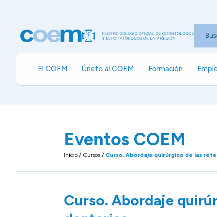
Bus
El COEM
Únete al COEM
Formación
Emple
Eventos COEM
Inicio
/
Cursos
/
Curso. Abordaje quirúrgico de las ret
Curso. Abordaje quirúr