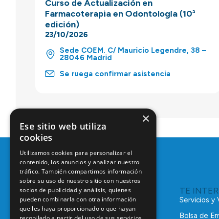
Curso de Actualización en
Farmacoterapia en Odontología (10ª
edición)
23/10/2026
Sede COEM. C/ Mauricio Legendre, 38 –
28046 Madrid
Se ruega confirmar asistencia
×
Ese sitio web utiliza
cookies
Utilizamos cookies para personalizar el
contenido, los anuncios y analizar nuestro
tráfico. También compartimos información
sobre su uso de nuestro sitio con nuestros
TE INTE
socios de publicidad y análisis, quienes
pueden combinarla con otra información
Servicios y
que les haya proporcionado o que hayan
Bolsa de E
recopilado a partir del uso de sus servicios.