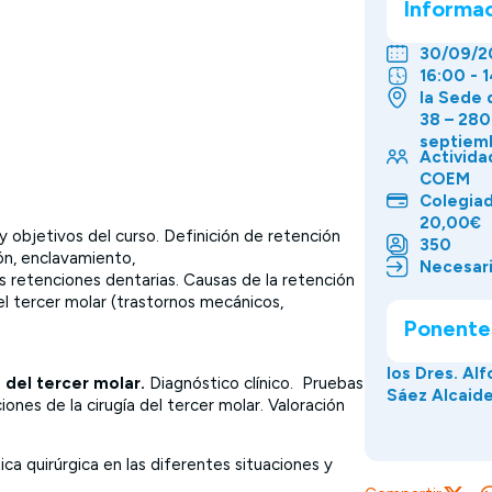
Informa
30/09/2
16:00 - 
la Sede 
38 – 280
septiemb
Activida
COEM
Colegia
20,00€
 objetivos del curso. Definición de retención
350
ón, enclavamiento,
Necesari
las retenciones dentarias. Causas de la retención
el tercer molar (trastornos mecánicos,
Ponente
los Dres. Al
a del tercer molar.
Diagnóstico clínico. Pruebas
Sáez Alcaide
ones de la cirugía del tercer molar. Valoración
ica quirúrgica en las diferentes situaciones y