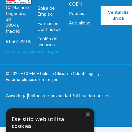
COEM
C/ Mauricio
Bolsa de
Ventanilla
Podcast
Legendre,
Empleo
única
38
Actualidad
Formación
28046
Continuada
Madrid
Tablón de
91 561 29 05
anuncios
informacion@coem.org.es
© 2025 – COEM – Colegio Oficial de Odontólogos y
Estomatólogos de la I región
Aviso legal
Política de privacidad
Política de cookies
×
Ese sitio web utiliza
cookies