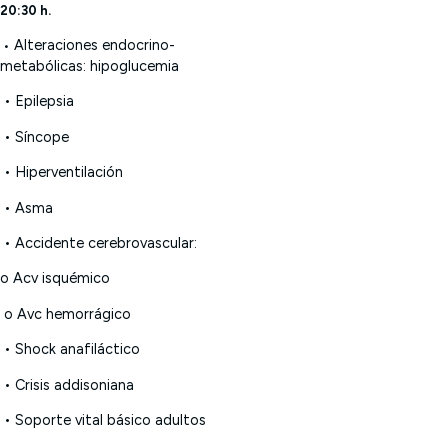
20:30 h.
Alteraciones endocrino-
•
metabólicas: hipoglucemia
• Epilepsia
• Síncope
• Hiperventilación
• Asma
• Accidente cerebrovascular:
o Acv isquémico
o Avc hemorrágico
• Shock anafiláctico
•
Crisis addisoniana
• Soporte vital básico adultos