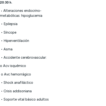
20:30 h.
Alteraciones endocrino-
•
metabólicas: hipoglucemia
• Epilepsia
• Síncope
• Hiperventilación
• Asma
• Accidente cerebrovascular:
o Acv isquémico
o Avc hemorrágico
• Shock anafiláctico
•
Crisis addisoniana
• Soporte vital básico adultos