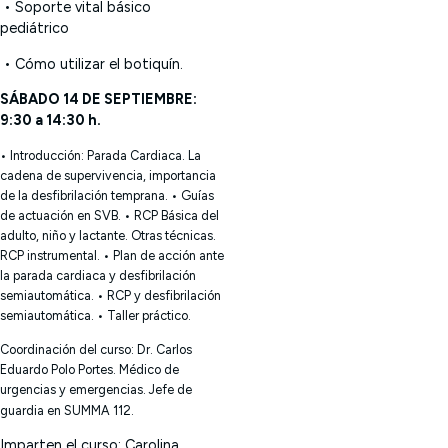
• Soporte vital básico
pediátrico
• Cómo utilizar el botiquín.
SÁBADO 14 DE SEPTIEMBRE:
9:30 a 14:30 h.
• Introducción: Parada Cardiaca. La
cadena de supervivencia, importancia
de la desfibrilación temprana.
• Guías
de actuación en SVB.
• RCP Básica del
adulto, niño y lactante. Otras técnicas.
RCP instrumental.
• Plan de acción ante
la parada cardiaca y desfibrilación
semiautomática.
• RCP y desfibrilación
semiautomática.
• Taller práctico.
Coordinación del curso: Dr. Carlos
Eduardo Polo Portes. Médico de
urgencias y emergencias. Jefe de
guardia en SUMMA 112.
Imparten el curso:
Carolina