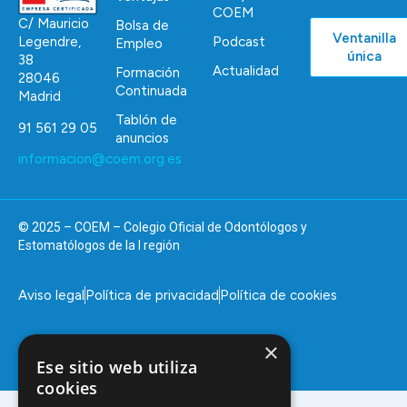
COEM
C/ Mauricio
Bolsa de
Ventanilla
Podcast
Legendre,
Empleo
única
38
Actualidad
Formación
28046
Continuada
Madrid
Tablón de
91 561 29 05
anuncios
informacion@coem.org.es
© 2025 – COEM – Colegio Oficial de Odontólogos y
Estomatólogos de la I región
Aviso legal
Política de privacidad
Política de cookies
×
Ese sitio web utiliza
cookies