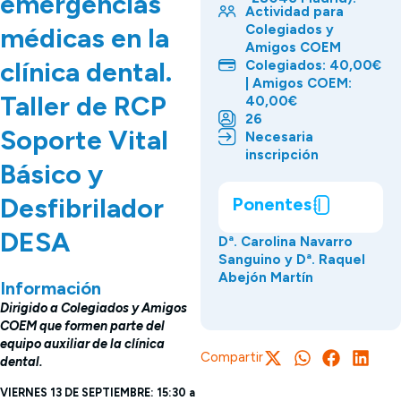
emergencias
Actividad para
Colegiados y
médicas en la
Amigos COEM
clínica dental.
Colegiados: 40,00€
| Amigos COEM:
Taller de RCP
40,00€
26
Soporte Vital
Necesaria
inscripción
Básico y
Desfibrilador
Ponentes
DESA
Dª. Carolina Navarro
Sanguino y Dª. Raquel
Abejón Martín
Información
Dirigido a Colegiados y Amigos
COEM que formen parte del
equipo auxiliar de la clínica
Compartir
dental.
VIERNES 13 DE SEPTIEMBRE: 15:30 a