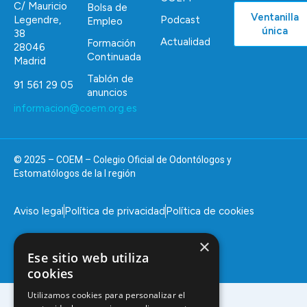
C/ Mauricio
Bolsa de
Ventanilla
Podcast
Legendre,
Empleo
única
38
Actualidad
Formación
28046
Continuada
Madrid
Tablón de
91 561 29 05
anuncios
informacion@coem.org.es
© 2025 – COEM – Colegio Oficial de Odontólogos y
Estomatólogos de la I región
Aviso legal
Política de privacidad
Política de cookies
×
Ese sitio web utiliza
cookies
Utilizamos cookies para personalizar el