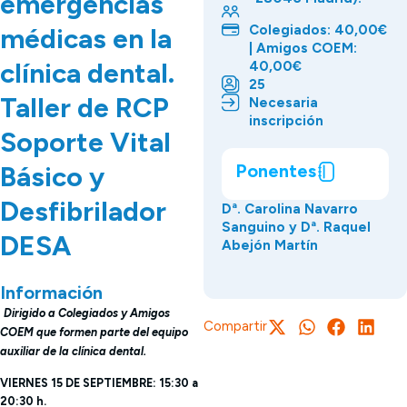
emergencias
Colegiados: 40,00€
médicas en la
| Amigos COEM:
clínica dental.
40,00€
25
Taller de RCP
Necesaria
inscripción
Soporte Vital
Ponentes
Básico y
Desfibrilador
Dª. Carolina Navarro
Sanguino y Dª. Raquel
DESA
Abejón Martín
Información
Dirigido a Colegiados y Amigos
Compartir
COEM que formen parte del equipo
auxiliar de la clínica dental.
VIERNES 15 DE SEPTIEMBRE: 15:30 a
20:30 h.