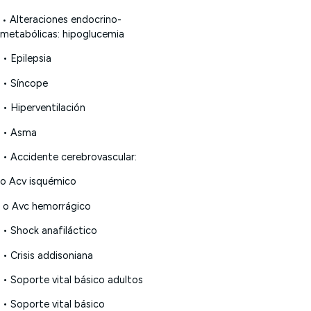
Alteraciones endocrino-
•
metabólicas: hipoglucemia
• Epilepsia
• Síncope
• Hiperventilación
• Asma
• Accidente cerebrovascular:
o Acv isquémico
o Avc hemorrágico
• Shock anafiláctico
•
Crisis addisoniana
• Soporte vital básico adultos
• Soporte vital básico