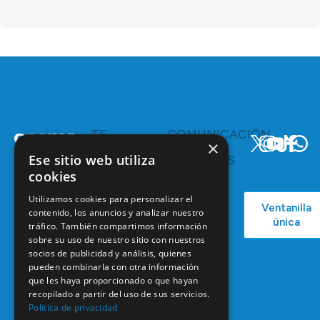
TE
COMUNICACIÓN
×
INTERESA
Y
Ese sitio web utiliza
RECURSOS
Servicios y
Campañas
cookies
Ventajas
COEM
C/ Mauricio
Bolsa de
Utilizamos cookies para personalizar el
Ventanilla
Podcast
Legendre,
Empleo
contenido, los anuncios y analizar nuestro
única
38
tráfico. También compartimos información
Actualidad
Formación
28046
sobre su uso de nuestro sitio con nuestros
Continuada
Madrid
socios de publicidad y análisis, quienes
pueden combinarla con otra información
Tablón de
91 561 29 05
que les haya proporcionado o que hayan
anuncios
recopilado a partir del uso de sus servicios.
informacion@coem.org.es
Política de privacidad