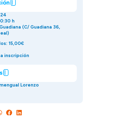
ción
024
20:30 h
 Guadiana (C/ Guadiana 36,
eal)
os: 15,00€
a inscripción
s
Amengual Lorenzo