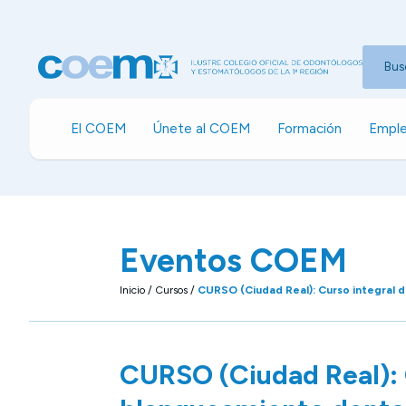
Bus
El COEM
Únete al COEM
Formación
Emple
Eventos COEM
Inicio
/
Cursos
/
CURSO (Ciudad Real): Curso integral 
CURSO (Ciudad Real): 