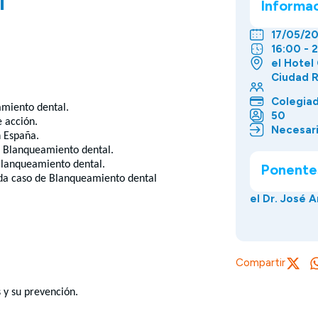
l
Informa
17/05/2
16:00 - 
el Hotel
Ciudad R
Colegiad
amiento dental.
50
 acción.
Necesari
n España.
al Blanqueamiento dental.
 Blanqueamiento dental.
Ponente
ada caso de Blanqueamiento dental
el Dr. José 
Compartir
 y su prevención.