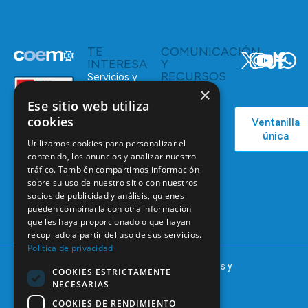
TE
COMUNICACIÓN
INTERESA
Y
RECURSOS
Servicios y
Campañas
×
Ventajas
COEM
Ese sitio web utiliza
C/ Mauricio
Bolsa de
cookies
Ventanilla
Podcast
Legendre,
Empleo
única
38
Utilizamos cookies para personalizar el
Actualidad
Formación
28046
contenido, los anuncios y analizar nuestro
Continuada
Madrid
tráfico. También compartimos información
sobre su uso de nuestro sitio con nuestros
Tablón de
91 561 29 05
socios de publicidad y análisis, quienes
anuncios
pueden combinarla con otra información
informacion@coem.org.es
que les haya proporcionado o que hayan
recopilado a partir del uso de sus servicios.
Política de privacidad
© 2025 – COEM – Colegio Oficial de Odontólogos y
COOKIES ESTRICTAMENTE
Estomatólogos de la I región
NECESARIAS
COOKIES DE RENDIMIENTO