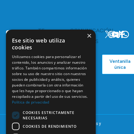
TE
COMUNICACIÓN
×
INTERESA
Y
Ese sitio web utiliza
RECURSOS
Servicios y
cookies
Campañas
Ventajas
COEM
C/ Mauricio
Utilizamos cookies para personalizar el
Bolsa de
Ventanilla
Podcast
Legendre,
contenido, los anuncios y analizar nuestro
Empleo
única
tráfico. También compartimos información
38
Actualidad
Formación
sobre su uso de nuestro sitio con nuestros
28046
Continuada
socios de publicidad y análisis, quienes
Madrid
pueden combinarla con otra información
Tablón de
91 561 29 05
que les haya proporcionado o que hayan
anuncios
recopilado a partir del uso de sus servicios.
informacion@coem.org.es
Política de privacidad
COOKIES ESTRICTAMENTE
NECESARIAS
© 2025 – COEM – Colegio Oficial de Odontólogos y
COOKIES DE RENDIMIENTO
Estomatólogos de la I región