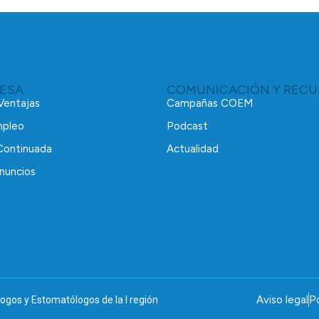
RESA
COMUNICACIÓN Y RECU
 Ventajas
Campañas COEM
mpleo
Podcast
Continuada
Actualidad
nuncios
Aviso legal
Po
ogos y Estomatólogos de la I región