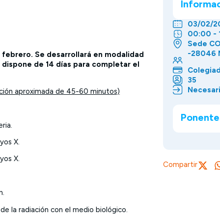
Informa
03/02/2
00:00 - 
Sede COE
-28046 
e febrero. Se desarrollará en modalidad
o dispone de 14 días para completar el
Colegia
35
Necesari
ación aproximada de 45-60 minutos)
Ponente
ria.
yos X.
yos X.
Compartir
n.
e la radiación con el medio biológico.