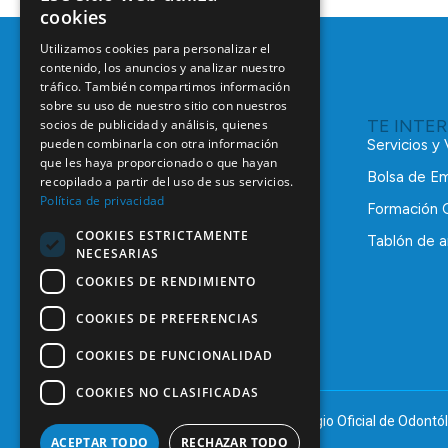
cookies
Utilizamos cookies para personalizar el
contenido, los anuncios y analizar nuestro
tráfico. También compartimos información
sobre su uso de nuestro sitio con nuestros
TE INTE
socios de publicidad y análisis, quienes
pueden combinarla con otra información
Servicios y
que les haya proporcionado o que hayan
Bolsa de E
recopilado a partir del uso de sus servicios.
Política de privacidad
Formación 
COOKIES ESTRICTAMENTE
Tablón de a
NECESARIAS
C/ Mauricio Legendre, 38
28046 Madrid
COOKIES DE RENDIMIENTO
91 561 29 05
COOKIES DE PREFERENCIAS
informacion@coem.org.es
COOKIES DE FUNCIONALIDAD
COOKIES NO CLASIFICADAS
© 2025 – COEM – Colegio Oficial de Odontól
ACEPTAR TODO
RECHAZAR TODO