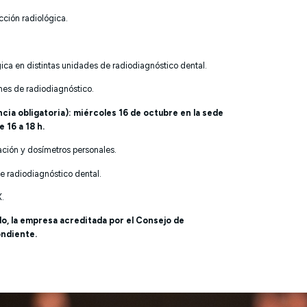
cción radiológica.
gica en distintas unidades de radiodiagnóstico dental.
ones de radiodiagnóstico.
ncia obligatoria): miércoles 16 de octubre en la sede
 16 a 18 h.
ación y dosímetros personales.
de radiodiagnóstico dental.
X.
ado, la empresa acreditada por el Consejo de
ondiente.