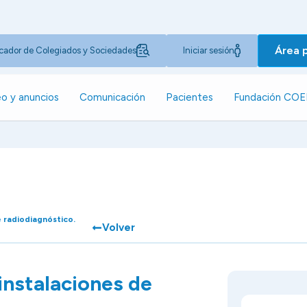
Área 
cador de Colegiados y Sociedades
Iniciar sesión
o y anuncios
Comunicación
Pacientes
Fundación CO
e radiodiagnóstico.
Volver
instalaciones de