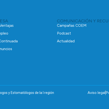
RESA
COMUNICACIÓN Y RECU
 Ventajas
Campañas COEM
mpleo
Podcast
Continuada
Actualidad
nuncios
Aviso legal
Po
ogos y Estomatólogos de la I región