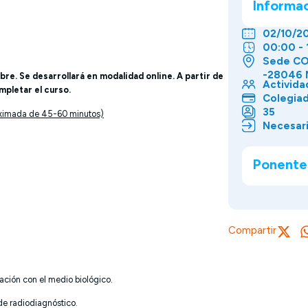
Informa
02/10/20
00:00 - 
Sede COE
-28046 
re. Se desarrollará en modalidad online. A partir de
Activida
mpletar el curso.
Colegia
35
oximada de 45-60 minutos)
Necesari
Ponente
Compartir
ación con el medio biológico.
de radiodiagnóstico.