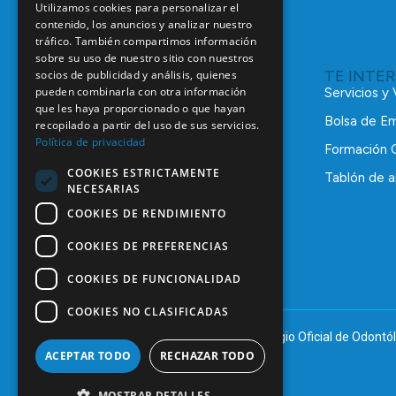
Utilizamos cookies para personalizar el
contenido, los anuncios y analizar nuestro
tráfico. También compartimos información
sobre su uso de nuestro sitio con nuestros
TE INTE
socios de publicidad y análisis, quienes
pueden combinarla con otra información
Servicios y
que les haya proporcionado o que hayan
Bolsa de E
recopilado a partir del uso de sus servicios.
Política de privacidad
Formación 
COOKIES ESTRICTAMENTE
Tablón de a
NECESARIAS
C/ Mauricio Legendre, 38
28046 Madrid
COOKIES DE RENDIMIENTO
91 561 29 05
COOKIES DE PREFERENCIAS
informacion@coem.org.es
COOKIES DE FUNCIONALIDAD
COOKIES NO CLASIFICADAS
© 2025 – COEM – Colegio Oficial de Odontól
ACEPTAR TODO
RECHAZAR TODO
MOSTRAR DETALLES