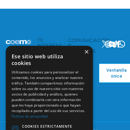
TE
COMUNICACIÓN
INTERESA
Y
×
RECURSOS
Servicios y
Ese sitio web utiliza
Campañas
Ventajas
cookies
COEM
C/ Mauricio
Bolsa de
Ventanilla
Podcast
Legendre,
Empleo
Utilizamos cookies para personalizar el
única
38
contenido, los anuncios y analizar nuestro
Actualidad
Formación
28046
tráfico. También compartimos información
Continuada
sobre su uso de nuestro sitio con nuestros
Madrid
socios de publicidad y análisis, quienes
Tablón de
91 561 29 05
pueden combinarla con otra información
anuncios
que les haya proporcionado o que hayan
informacion@coem.org.es
recopilado a partir del uso de sus servicios.
Política de privacidad
COOKIES ESTRICTAMENTE