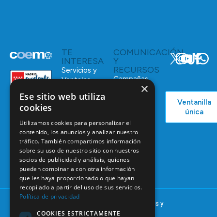
TE
COMUNICACIÓN
INTERESA
Y
RECURSOS
Servicios y
Campañas
Ventajas
×
COEM
C/ Mauricio
Ese sitio web utiliza
Bolsa de
Ventanilla
Podcast
Legendre,
Empleo
cookies
única
38
Actualidad
Formación
Utilizamos cookies para personalizar el
28046
Continuada
contenido, los anuncios y analizar nuestro
Madrid
tráfico. También compartimos información
Tablón de
91 561 29 05
sobre su uso de nuestro sitio con nuestros
anuncios
socios de publicidad y análisis, quienes
informacion@coem.org.es
pueden combinarla con otra información
que les haya proporcionado o que hayan
recopilado a partir del uso de sus servicios.
Política de privacidad
© 2025 – COEM – Colegio Oficial de Odontólogos y
COOKIES ESTRICTAMENTE
Estomatólogos de la I región