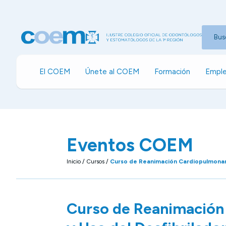
Bus
El COEM
Únete al COEM
Formación
Emple
Eventos COEM
Inicio
/
Cursos
/
Curso de Reanimación Cardiopulmonar 
Curso de Reanimación