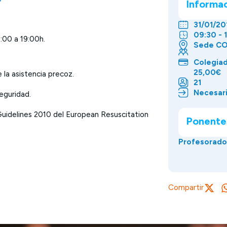
r
Informa
31/01/20
09:30 - 
5:00 a 19:00h.
Sede CO
Colegiad
25,00€
 la asistencia precoz.
21
Necesari
seguridad.
uidelines 2010 del European Resuscitation
Ponente
Profesorado
Compartir