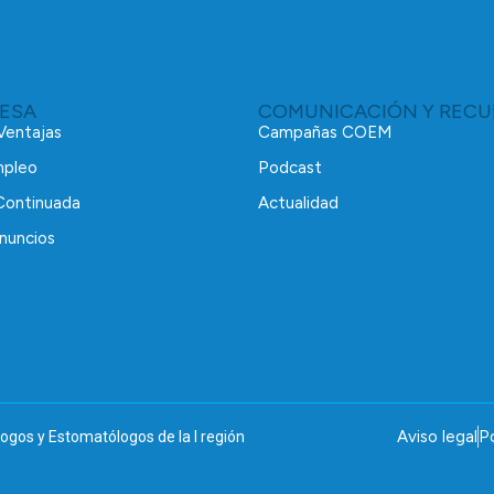
RESA
COMUNICACIÓN Y RECU
 Ventajas
Campañas COEM
mpleo
Podcast
Continuada
Actualidad
nuncios
Aviso legal
Po
ogos y Estomatólogos de la I región