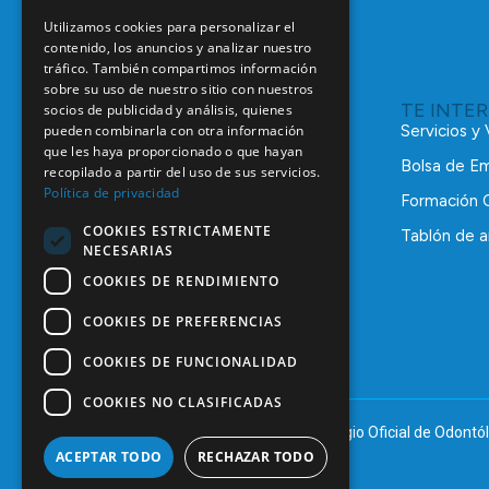
Utilizamos cookies para personalizar el
contenido, los anuncios y analizar nuestro
tráfico. También compartimos información
sobre su uso de nuestro sitio con nuestros
TE INTE
socios de publicidad y análisis, quienes
pueden combinarla con otra información
Servicios y
que les haya proporcionado o que hayan
Bolsa de E
recopilado a partir del uso de sus servicios.
Política de privacidad
Formación 
COOKIES ESTRICTAMENTE
Tablón de a
NECESARIAS
C/ Mauricio Legendre, 38
28046 Madrid
COOKIES DE RENDIMIENTO
91 561 29 05
COOKIES DE PREFERENCIAS
informacion@coem.org.es
COOKIES DE FUNCIONALIDAD
COOKIES NO CLASIFICADAS
© 2025 – COEM – Colegio Oficial de Odontól
ACEPTAR TODO
RECHAZAR TODO