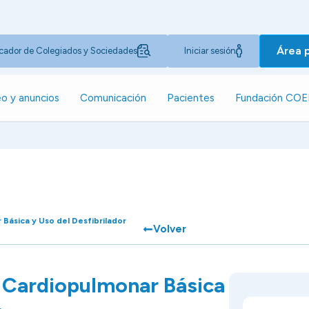
Área 
cador de Colegiados y Sociedades
Iniciar sesión
o y anuncios
Comunicación
Pacientes
Fundación CO
Básica y Uso del Desfibrilador
Volver
 Cardiopulmonar Básica