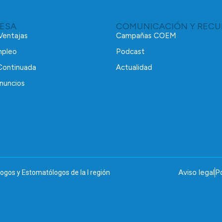
RESA
COMUNICACIÓN Y RECU
 Ventajas
Campañas COEM
mpleo
Podcast
Continuada
Actualidad
nuncios
Aviso legal
Po
ogos y Estomatólogos de la I región