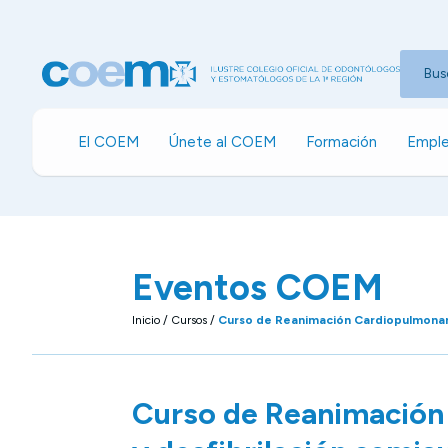
Bus
El COEM
Únete al COEM
Formación
Emple
Eventos COEM
Inicio
/
Cursos
/
Curso de Reanimación Cardiopulmonar 
Curso de Reanimación