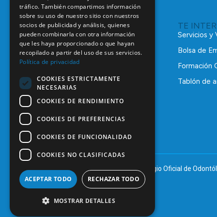
tráfico. También compartimos información
sobre su uso de nuestro sitio con nuestros
TE INTE
socios de publicidad y análisis, quienes
pueden combinarla con otra información
Servicios y
que les haya proporcionado o que hayan
Bolsa de E
recopilado a partir del uso de sus servicios.
Política de privacidad
Formación 
COOKIES ESTRICTAMENTE
Tablón de a
NECESARIAS
C/ Mauricio Legendre, 38
28046 Madrid
COOKIES DE RENDIMIENTO
91 561 29 05
COOKIES DE PREFERENCIAS
informacion@coem.org.es
COOKIES DE FUNCIONALIDAD
COOKIES NO CLASIFICADAS
© 2025 – COEM – Colegio Oficial de Odontól
ACEPTAR TODO
RECHAZAR TODO
MOSTRAR DETALLES