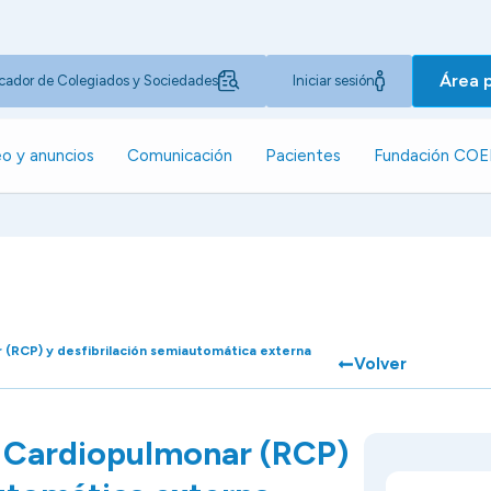
Área 
cador de Colegiados y Sociedades
Iniciar sesión
o y anuncios
Comunicación
Pacientes
Fundación CO
(RCP) y desfibrilación semiautomática externa
Volver
 Cardiopulmonar (RCP)