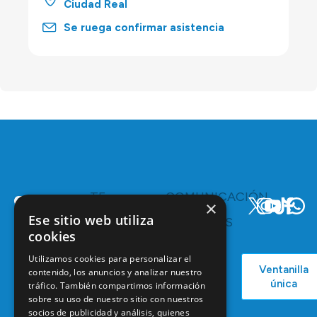
Ciudad Real
Se ruega confirmar asistencia
TE
COMUNICACIÓN
×
INTERESA
Y
Ese sitio web utiliza
RECURSOS
Servicios y
cookies
Campañas
Ventajas
COEM
C/ Mauricio
Utilizamos cookies para personalizar el
Bolsa de
Ventanilla
contenido, los anuncios y analizar nuestro
Podcast
Legendre,
Empleo
única
tráfico. También compartimos información
38
Actualidad
Formación
sobre su uso de nuestro sitio con nuestros
28046
Continuada
socios de publicidad y análisis, quienes
Madrid