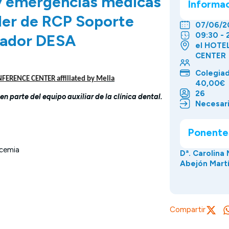
 y emergencias médicas
Informa
aller de RCP Soporte
07/06/2
09:30 - 
ilador DESA
el HOTE
CENTER
Colegia
ERENCE CENTER affiliated by Me
lia
40,00€
26
 parte del equipo auxiliar de la clínica dental.
Necesari
Ponente
ucemia
Dª. Carolina
Abejón Mart
Compartir