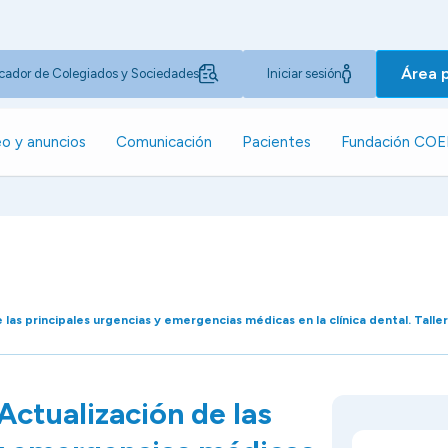
Área 
cador de Colegiados y Sociedades
Iniciar sesión
o y anuncios
Comunicación
Pacientes
Fundación CO
las principales urgencias y emergencias médicas en la clínica dental. Talle
ctualización de las