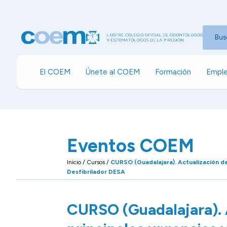
Bus
El COEM
Únete al COEM
Formación
Emple
Eventos COEM
Inicio
/
Cursos
/
CURSO (Guadalajara). Actualización de 
Desfibrilador DESA
CURSO (Guadalajara). A