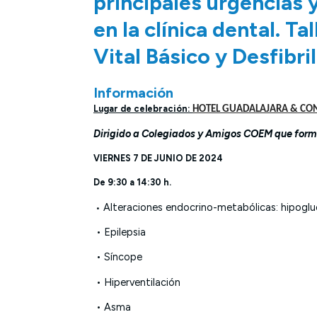
principales urgencias
en la clínica dental. T
Vital Básico y Desfibr
Información
Lugar de celebración:
HOTEL GUADALAJARA & CONF
Dirigido a Colegiados y Amigos COEM que formen
VIERNES 7 DE JUNIO DE 2024
De 9:30 a 14:30 h.
Alteraciones endocrino-metabólicas: hipogl
•
• Epilepsia
• Síncope
• Hiperventilación
• Asma