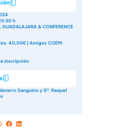
ción
024
20:30 h
L GUADALAJARA & CONFERENCE
dos: 40,00€ | Amigos COEM:
a inscripción
s
 Navarro Sanguino y Dª. Raquel
ín