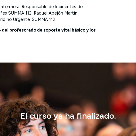
Enfermera. Responsable de Incidentes de
rofes SUMMA 112.
Raquel Abejón Martín.
ario no Urgente. SUMMA 112
del profesorado de soporte vital básico y los
El curso ya ha finalizado.