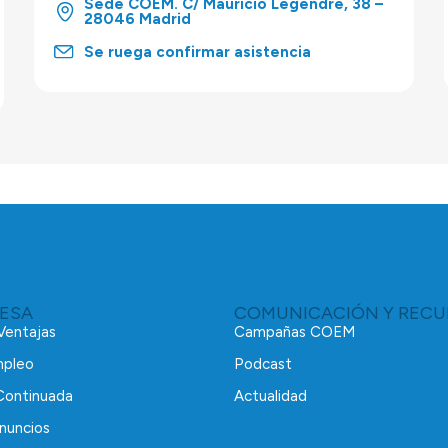
Sede COEM. C/ Mauricio Legendre, 38 –
28046 Madrid
Se ruega confirmar asistencia
RESA
COMUNICACIÓN Y RECU
 Ventajas
Campañas COEM
mpleo
Podcast
Continuada
Actualidad
nuncios