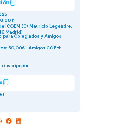
ción
025
20:00 h
del COEM (C/ Mauricio Legendre,
46 Madrid)
d para Colegiados y Amigos
dos: 60,00€ | Amigos COEM:
a inscripción
s
és