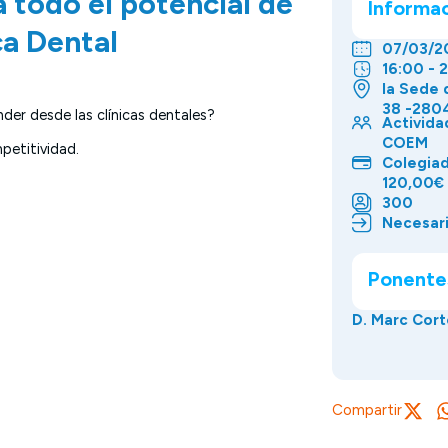
todo el potencial de
Informa
ca Dental
07/03/2
16:00 - 
la Sede 
38 -280
nder desde las clínicas dentales?
Activida
COEM
petitividad.
Colegia
120,00€
300
Necesari
Ponente
D. Marc Cort
Compartir