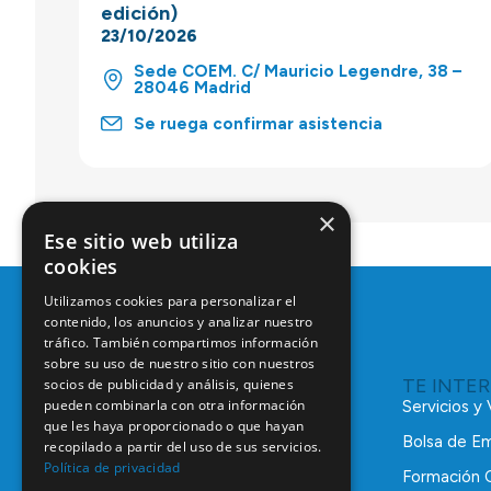
edición)
23/10/2026
Sede COEM. C/ Mauricio Legendre, 38 –
28046 Madrid
Se ruega confirmar asistencia
×
Ese sitio web utiliza
cookies
Utilizamos cookies para personalizar el
contenido, los anuncios y analizar nuestro
tráfico. También compartimos información
sobre su uso de nuestro sitio con nuestros
TE INTE
socios de publicidad y análisis, quienes
pueden combinarla con otra información
Servicios y
que les haya proporcionado o que hayan
Bolsa de E
recopilado a partir del uso de sus servicios.
Política de privacidad
Formación 