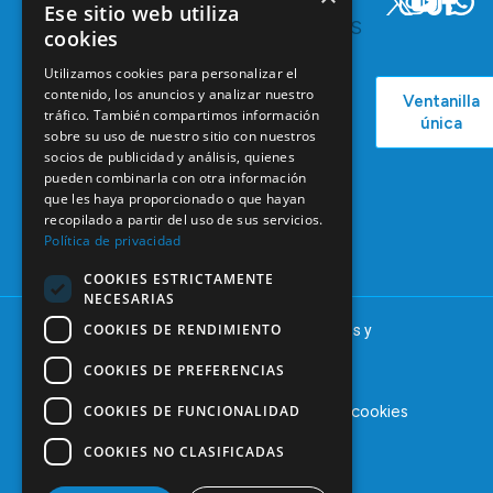
INTERESA
Y
Ese sitio web utiliza
RECURSOS
Servicios y
cookies
Campañas
Ventajas
COEM
Utilizamos cookies para personalizar el
C/ Mauricio
Bolsa de
contenido, los anuncios y analizar nuestro
Ventanilla
Podcast
Legendre,
Empleo
tráfico. También compartimos información
única
38
sobre su uso de nuestro sitio con nuestros
Actualidad
Formación
28046
socios de publicidad y análisis, quienes
Continuada
Madrid
pueden combinarla con otra información
que les haya proporcionado o que hayan
Tablón de
91 561 29 05
recopilado a partir del uso de sus servicios.
anuncios
Política de privacidad
informacion@coem.org.es
COOKIES ESTRICTAMENTE
NECESARIAS
COOKIES DE RENDIMIENTO
© 2025 – COEM – Colegio Oficial de Odontólogos y
Estomatólogos de la I región
COOKIES DE PREFERENCIAS
COOKIES DE FUNCIONALIDAD
Aviso legal
Política de privacidad
Política de cookies
COOKIES NO CLASIFICADAS