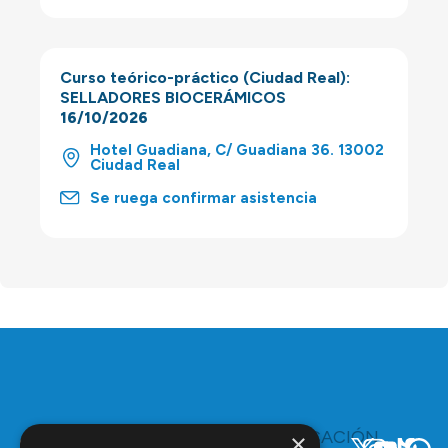
Curso teórico-práctico (Ciudad Real):
SELLADORES BIOCERÁMICOS
16/10/2026
Hotel Guadiana, C/ Guadiana 36. 13002
Ciudad Real
Se ruega confirmar asistencia
TE
COMUNICACIÓN
×