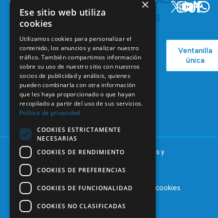
TE
COMUNICACIÓN
×
INTERESA
Y
Ese sitio web utiliza
RECURSOS
Servicios y
cookies
Campañas
Ventajas
COEM
Utilizamos cookies para personalizar el
C/ Mauricio
Bolsa de
contenido, los anuncios y analizar nuestro
Ventanilla
Podcast
Legendre,
Empleo
tráfico. También compartimos información
única
38
sobre su uso de nuestro sitio con nuestros
Actualidad
Formación
28046
socios de publicidad y análisis, quienes
Continuada
Madrid
pueden combinarla con otra información
Tablón de
que les haya proporcionado o que hayan
91 561 29 05
recopilado a partir del uso de sus servicios.
anuncios
Política de privacidad
informacion@coem.org.es
COOKIES ESTRICTAMENTE
NECESARIAS
COOKIES DE RENDIMIENTO
© 2025 – COEM – Colegio Oficial de Odontólogos y
Estomatólogos de la I región
COOKIES DE PREFERENCIAS
Aviso legal
Política de privacidad
Política de cookies
COOKIES DE FUNCIONALIDAD
COOKIES NO CLASIFICADAS