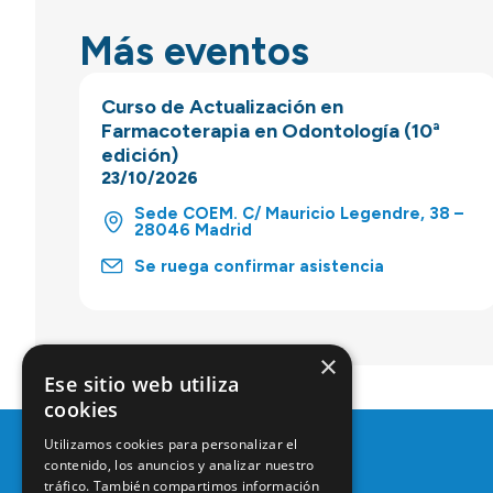
Más eventos
Curso de Actualización en
Farmacoterapia en Odontología (10ª
edición)
23/10/2026
Sede COEM. C/ Mauricio Legendre, 38 –
28046 Madrid
Se ruega confirmar asistencia
×
Ese sitio web utiliza
cookies
Utilizamos cookies para personalizar el
contenido, los anuncios y analizar nuestro
tráfico. También compartimos información