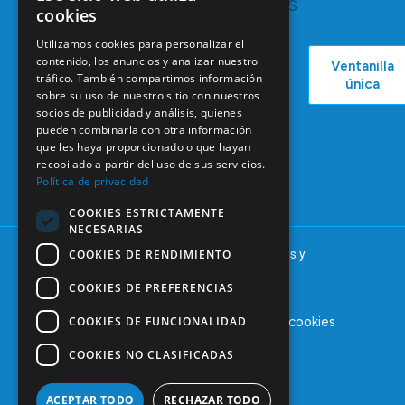
RECURSOS
Servicios y
cookies
Campañas
Ventajas
COEM
Utilizamos cookies para personalizar el
C/ Mauricio
Bolsa de
contenido, los anuncios y analizar nuestro
Ventanilla
Podcast
Legendre,
Empleo
tráfico. También compartimos información
única
38
sobre su uso de nuestro sitio con nuestros
Actualidad
Formación
28046
socios de publicidad y análisis, quienes
Continuada
Madrid
pueden combinarla con otra información
que les haya proporcionado o que hayan
Tablón de
91 561 29 05
recopilado a partir del uso de sus servicios.
anuncios
Política de privacidad
informacion@coem.org.es
COOKIES ESTRICTAMENTE
NECESARIAS
COOKIES DE RENDIMIENTO
© 2025 – COEM – Colegio Oficial de Odontólogos y
Estomatólogos de la I región
COOKIES DE PREFERENCIAS
COOKIES DE FUNCIONALIDAD
Aviso legal
Política de privacidad
Política de cookies
COOKIES NO CLASIFICADAS
ACEPTAR TODO
RECHAZAR TODO