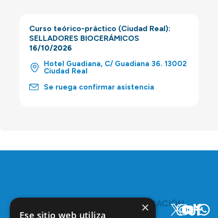
Curso teórico-práctico (Ciudad Real):
SELLADORES BIOCERÁMICOS
16/10/2026
Hotel Guadiana, C/ Guadiana 36. 13002
Ciudad Real
Se ruega confirmar asistencia
TE
COMUNICACIÓN
×
INTERESA
Y
Ese sitio web utiliza