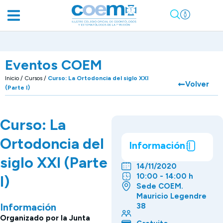
Eventos COEM
Inicio
/
Cursos
/
Curso: La Ortodoncia del siglo XXI
Volver
(Parte I)
Curso: La
Ortodoncia del
Información
siglo XXI (Parte
14/11/2020
10:00 - 14:00 h
I)
Sede COEM.
Mauricio Legendre
Información
38
Organizado por la Junta