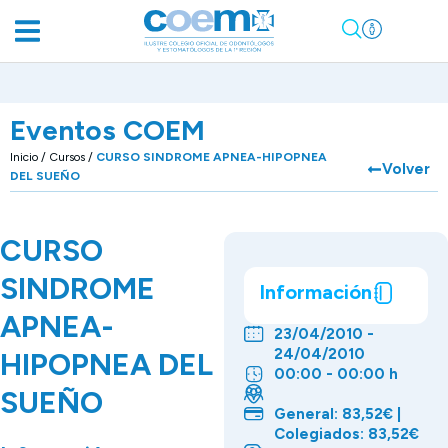
Eventos COEM
Inicio
/
Cursos
/
CURSO SINDROME APNEA-HIPOPNEA
Volver
DEL SUEÑO
CURSO
SINDROME
Información
APNEA-
23/04/2010 -
24/04/2010
HIPOPNEA DEL
00:00 - 00:00 h
SUEÑO
General: 83,52€ |
Colegiados: 83,52€